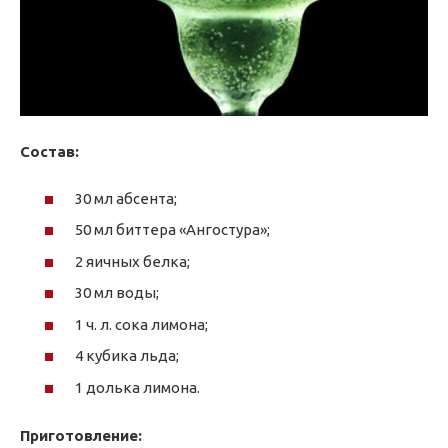
Состав:
30 мл абсента;
50 мл биттера «Ангостура»;
2 яичных белка;
30 мл воды;
1 ч. л. сока лимона;
4 кубика льда;
1 долька лимона.
Приготовление: