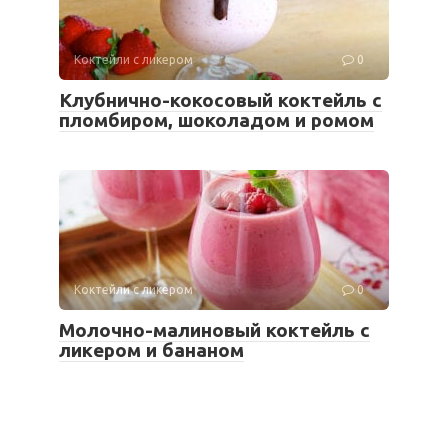
Коктейли с ликером
0
Клубнично-кокосовый коктейль с
пломбиром, шоколадом и ромом
Коктейли с ликером
0
Молочно-малиновый коктейль с
ликером и бананом