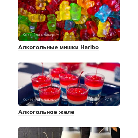
Коктейли с ликером
0
Алкогольные мишки Haribo
Коктейли с ликером
0
Алкогольное желе