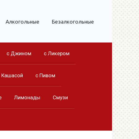
Алкогольные
Безалкогольные
с Джином
с Ликером
с Кашасой
с Пивом
е
Лимонады
Смузи