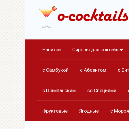
Перейти
к
контенту
Напитки
Сиропы для коктейлей
с Самбукой
с Абсентом
с Би
с Шампанским
со Специями
Фруктовые
Ягодные
с Моро