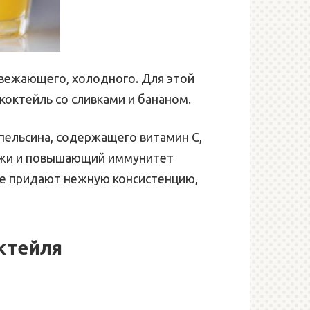
свежающего, холодного. Для этой
коктейль со сливками и бананом.
пельсина, содержащего витамин С,
ожи и повышающий иммунитет
йле придают нежную консистенцию,
ктейля