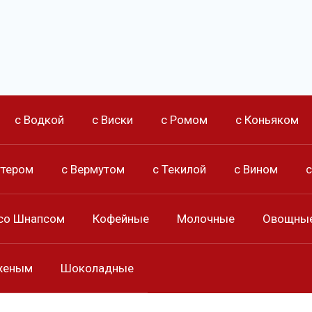
с Водкой
с Виски
с Ромом
с Коньяком
ттером
с Вермутом
с Текилой
с Вином
со Шнапсом
Кофейные
Молочные
Овощны
женым
Шоколадные