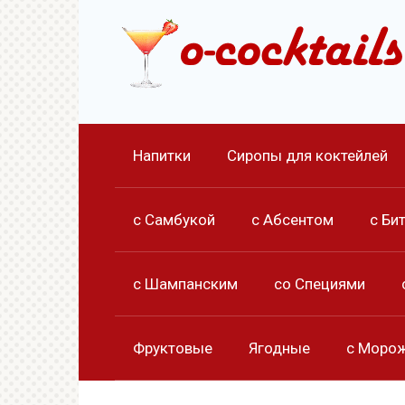
Перейти
к
контенту
Напитки
Сиропы для коктейлей
с Самбукой
с Абсентом
с Би
с Шампанским
со Специями
Фруктовые
Ягодные
с Моро