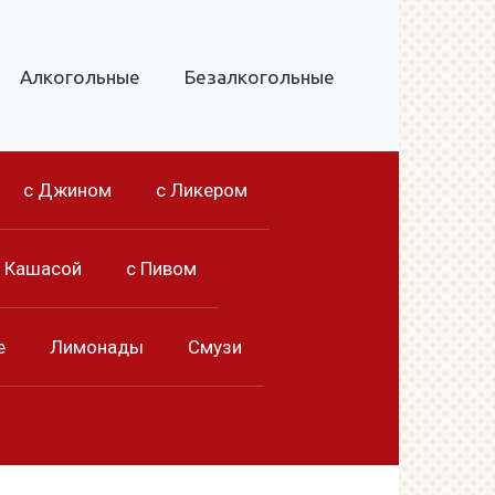
Алкогольные
Безалкогольные
с Джином
с Ликером
с Кашасой
с Пивом
е
Лимонады
Смузи