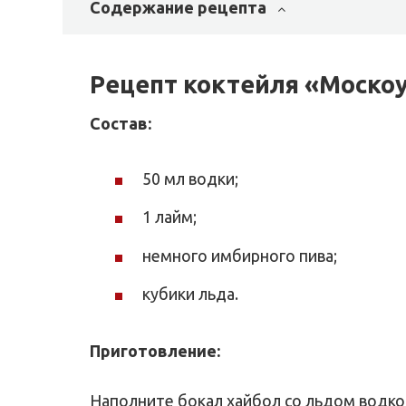
Содержание рецепта
Рецепт коктейля «Моско
Состав:
50 мл водки;
1 лайм;
немного имбирного пива;
кубики льда.
Приготовление:
Наполните бокал хайбол со льдом водко