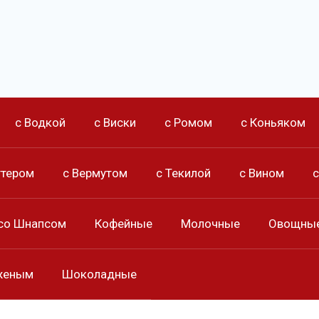
с Водкой
с Виски
с Ромом
с Коньяком
ттером
с Вермутом
с Текилой
с Вином
со Шнапсом
Кофейные
Молочные
Овощны
женым
Шоколадные