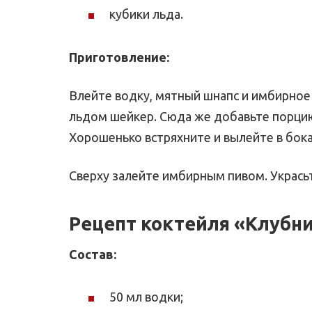
кубики льда.
Приготовление:
Влейте водку, мятный шнапс и имбирное
льдом шейкер. Сюда же добавьте порцию
Хорошенько встряхните и вылейте в бока
Сверху залейте имбирным пивом. Укрась
Рецепт коктейля «Клубни
Состав:
50 мл водки;