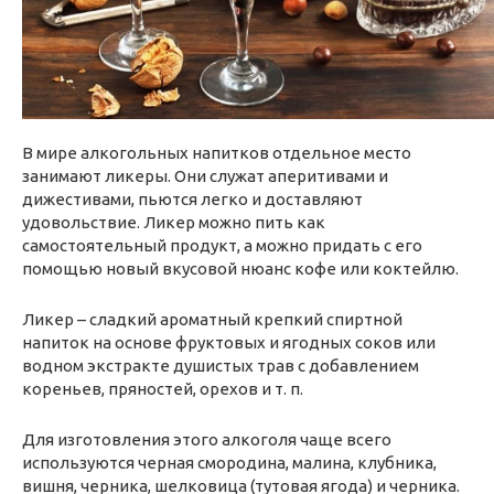
В мире алкогольных напитков отдельное место
занимают ликеры. Они служат аперитивами и
дижестивами, пьются легко и доставляют
удовольствие. Ликер можно пить как
самостоятельный продукт, а можно придать с его
помощью новый вкусовой нюанс кофе или коктейлю.
Ликер – сладкий ароматный крепкий спиртной
напиток на основе фруктовых и ягодных соков или
водном экстракте душистых трав с добавлением
кореньев, пряностей, орехов и т. п.
Для изготовления этого алкоголя чаще всего
используются черная смородина, малина, клубника,
вишня, черника, шелковица (тутовая ягода) и черника.