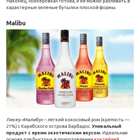
Наконец, «Бехеровка» готова, и ее можно разливать в
характерные зеленые бутылки плоской формы.
Malibu
Ликер «Малибу» – легкий кокосовый ром (крепость —
21%) с Карибского острова Барбадос.
Уникальный
продукт с ярким экзотическим вкусом.
Идеальная
основа для быстрых в приготовлении
коктейлей
.