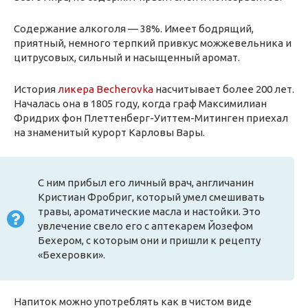
Содержание алкоголя — 38%. Имеет бодрящий,
приятный, немного терпкий привкус можжевельника и
цитрусовых, сильный и насыщенный аромат.
История
ликера Becherovka
насчитывает более 200 лет.
Началась она в 1805 году, когда граф Максимилиан
Фридрих фон Плеттенберг-Уиттем-Митинген приехал
на знаменитый курорт Карловы Вары.
С ним прибыл его личный врач, англичанин
Кристиан Фробриг, который умел смешивать
травы, ароматические масла и настойки. Это
увлечение свело его с аптекарем Йозефом
Бехером, с которым они и пришли к рецепту
«Бехеровки».
Напиток можно употреблять как в чистом виде