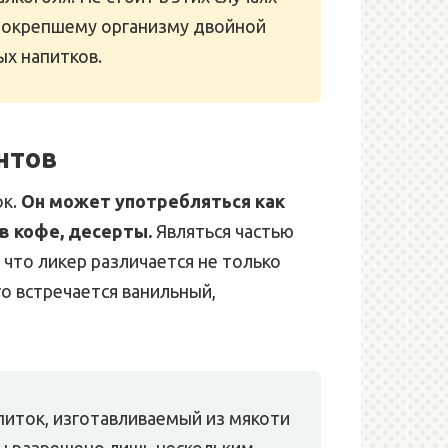
неокрепшему организму двойной
х напитков.
нтов
ок.
Он может употребляться как
в кофе, десерты.
Являться частью
 что ликер различается не только
го встречается ванильный,
питок, изготавливаемый из мякоти