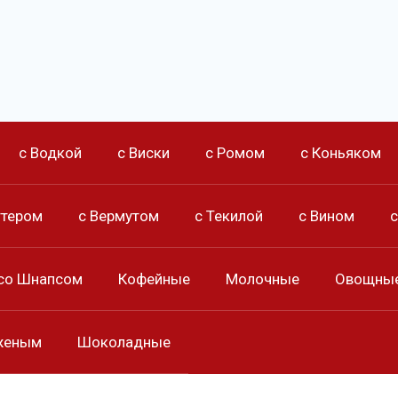
с Водкой
с Виски
с Ромом
с Коньяком
ттером
с Вермутом
с Текилой
с Вином
со Шнапсом
Кофейные
Молочные
Овощны
женым
Шоколадные