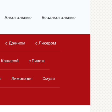
Алкогольные
Безалкогольные
с Джином
с Ликером
с Кашасой
с Пивом
е
Лимонады
Смузи