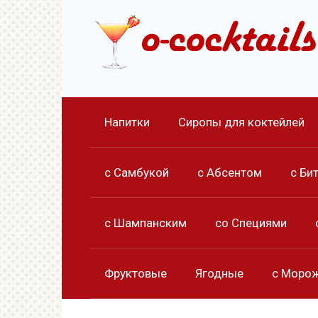
Перейти
к
контенту
Напитки
Сиропы для коктейлей
с Самбукой
с Абсентом
с Би
с Шампанским
со Специями
Фруктовые
Ягодные
с Моро