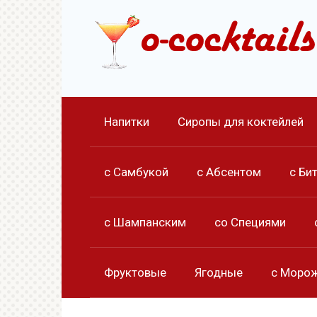
Перейти
к
контенту
Напитки
Сиропы для коктейлей
с Самбукой
с Абсентом
с Би
с Шампанским
со Специями
Фруктовые
Ягодные
с Моро